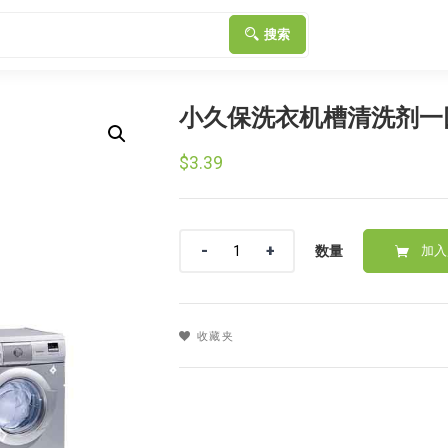
搜索
小久保洗衣机槽清洗剂一
$
3.39
数
数量
加入
量
收藏夹