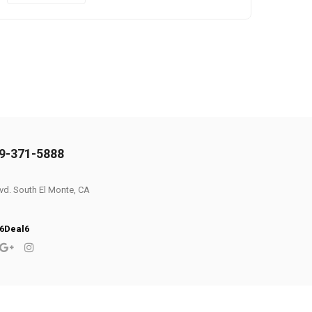
0
9-371-5888
d. South El Monte, CA
6Deal6