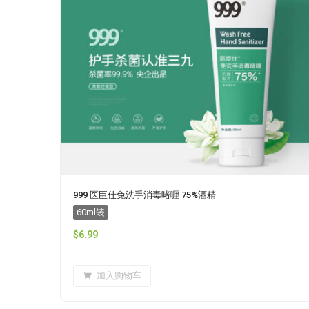
999 医臣仕免洗手消毒啫喱 75%酒精
60ml装
$
6.99
加入购物车